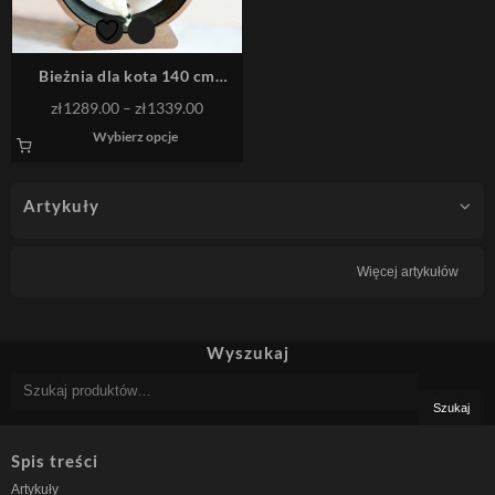
Bieżnia dla kota 140 cm
zestaw do montażu
Zakres
zł
1289.00
–
zł
1339.00
cen:
Ten
Wybierz opcje
od
produkt
ma
zł1289.00
wiele
do
wariantów.
zł1339.00
Artykuły
Opcje
można
wybrać
na
stronie
Więcej artykułów
produktu
Wyszukaj
Szukaj:
Szukaj
Spis treści
Artykuły