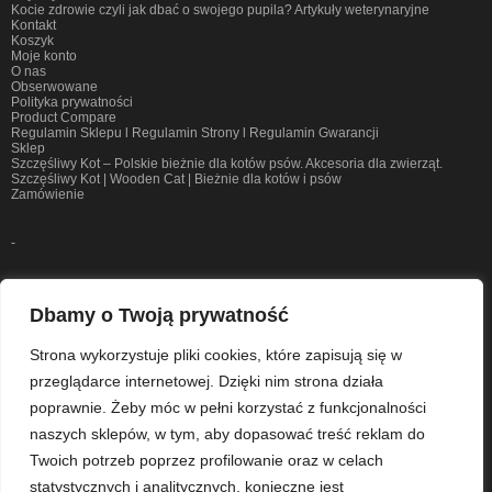
Kocie zdrowie czyli jak dbać o swojego pupila? Artykuły weterynaryjne
Kontakt
Koszyk
Moje konto
O nas
Obserwowane
Polityka prywatności
Product Compare
Regulamin Sklepu l Regulamin Strony l Regulamin Gwarancji
Sklep
Szczęśliwy Kot – Polskie bieżnie dla kotów psów. Akcesoria dla zwierząt.
Szczęśliwy Kot | Wooden Cat | Bieżnie dla kotów i psów
Zamówienie
-
Tagi
Dbamy o Twoją prywatność
Adopcja
Bengal
Bieżnia
Blog
Cat Treadmill
Cat Wheel
Cechy
Strona wykorzystuje pliki cookies, które zapisują się w
Drewniana Bieżnia
Kastracja
Korzystanie
Korzystanie Z Bieżni
przeglądarce internetowej. Dzięki nim strona działa
Koty Bengalskie
Odchudzanie
Opieka
Sterylizacja
Treadmill
Treamill
poprawnie. Żeby móc w pełni korzystać z funkcjonalności
Trening
Trójnogikot
Użytkowanie
Weterynarz Odpowaiada
naszych sklepów, w tym, aby dopasować treść reklam do
Weterynarz Odpowiada
Woda
Zachęcenie
Zakłaczenie
Zdrowie
Twoich potrzeb poprzez profilowanie oraz w celach
statystycznych i analitycznych, konieczne jest