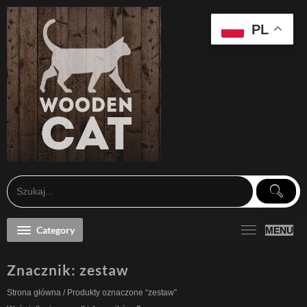
Skip
to
content
PL
Category
MENU
Znacznik:
zestaw
Strona główna
/ Produkty oznaczone “zestaw”