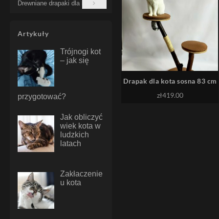
Drewniane drapaki dla kotów
Artykuły
Trójnogi kot
– jak się
Drapak dla kota sosna 83 cm
zł
419.00
przygotować?
Jak obliczyć
wiek kota w
ludzkich
latach
Zakłaczenie
u kota