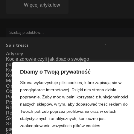
Więcej artykułów
Szukaj:
-
Spis treści
Artykuły
Kocie zdrowie czyli jak dbać o swojego
pupila? Artykuły weterynaryjne
Kontakt
Dbamy o Twoją prywatność
Koszyk
Moje konto
Strona wykorzystuje pliki cookies, które zapisują się w
O nas
przeglądarce internetowej. Dzięki nim strona działa
Obserwowane
Polityka prywatności
poprawnie. Żeby móc w pełni korzystać z funkcjonalności
Product Compare
naszych sklepów, w tym, aby dopasować treść reklam do
Regulamin Sklepu l Regulamin Strony l
Twoich potrzeb poprzez profilowanie oraz w celach
Regulamin Gwarancji
Sklep
statystycznych i analitycznych, konieczne jest
Szczęśliwy Kot – Polskie bieżnie dla kotów
zaakceptowanie wszystkich plików cookies.
psów. Akcesoria dla zwierząt.