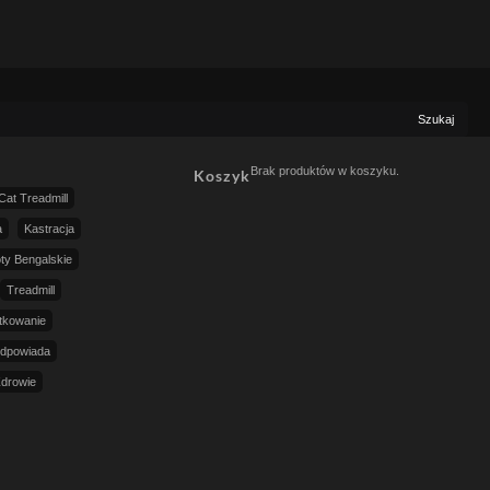
Szukaj
Brak produktów w koszyku.
Koszyk
Cat Treadmill
a
Kastracja
ty Bengalskie
Treadmill
tkowanie
dpowiada
drowie