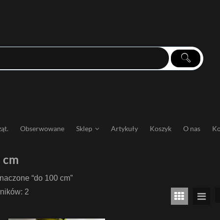
ąt.
Obserwowane
Sklep
Artykuły
Koszyk
O nas
Ko
 cm
znaczone “do 100 cm”
ników: 2