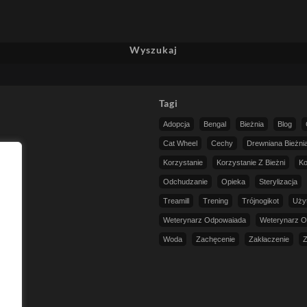
Wyszukaj
Tagi
Adopcja
Bengal
Bieżnia
Blog
Cat Wheel
Cechy
Drewniana Bieżni
Korzystanie
Korzystanie Z Bieżni
Ko
Odchudzanie
Opieka
Sterylizacja
Treamill
Trening
Trójnogikot
Uży
Weterynarz Odpowaiada
Weterynarz O
Woda
Zachęcenie
Zakłaczenie
Z