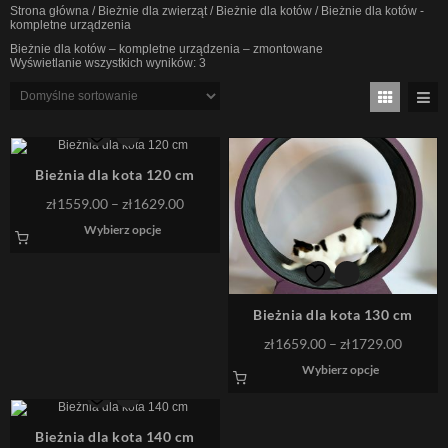
Strona główna
/
Bieżnie dla zwierząt
/
Bieżnie dla kotów
/ Bieżnie dla kotów -
kompletne urządzenia
Bieżnie dla kotów – kompletne urządzenia – zmontowane
Wyświetlanie wszystkich wyników: 3
Bieżnia dla kota 120 cm
Zakres
zł
1559.00
–
zł
1629.00
cen:
Ten
Wybierz opcje
od
produkt
ma
zł1559.00
wiele
do
wariantów.
zł1629.00
Opcje
można
Bieżnia dla kota 130 cm
wybrać
na
Zakres
zł
1659.00
–
zł
1729.00
stronie
cen:
Ten
produktu
Wybierz opcje
od
produkt
ma
zł1659
wiele
do
wariantów.
zł1729
Opcje
Bieżnia dla kota 140 cm
można