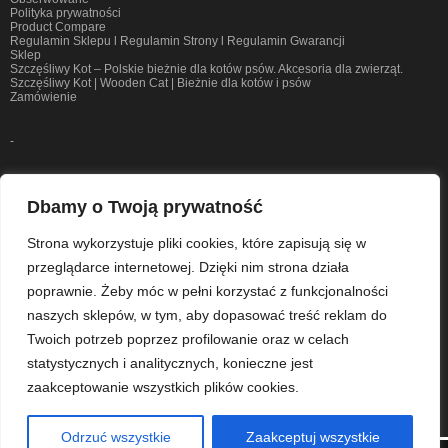
Polityka prywatności
Product Compare
Regulamin Sklepu l Regulamin Strony l Regulamin Gwarancji
Sklep
Szczęśliwy Kot – Polskie bieżnie dla kotów psów. Akcesoria dla zwierząt.
Szczęśliwy Kot | Wooden Cat | Bieżnie dla kotów i psów
Zamówienie
-
Tagi
Dbamy o Twoją prywatność
Adopcja
Bengal
Bieżnia
Blog
Cat Treadmill
Cat Wheel
Cechy
Strona wykorzystuje pliki cookies, które zapisują się w
Drewniana Bieżnia
Kastracja
Korzystanie
Korzystanie Z Bieżni
przeglądarce internetowej. Dzięki nim strona działa
Koty Bengalskie
Odchudzanie
Opieka
Sterylizacja
Treadmill
Treamill
poprawnie. Żeby móc w pełni korzystać z funkcjonalności
Trening
Trójnogikot
Użytkowanie
Weterynarz Odpowaiada
naszych sklepów, w tym, aby dopasować treść reklam do
Weterynarz Odpowiada
Woda
Zachęcenie
Zakłaczenie
Zdrowie
Twoich potrzeb poprzez profilowanie oraz w celach
statystycznych i analitycznych, konieczne jest
zaakceptowanie wszystkich plików cookies.
Koszyk
Odrzuć wszystkie
Zaakceptuj wszystkie