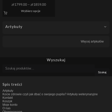
wybrać
Zakres
zł
1799.00
–
zł
1859.00
na
cen:
Ten
stronie
Wybierz opcje
od
produkt
produktu
ma
zł1799.00
wiele
do
wariantów.
zł1859.00
Artykuły
Opcje
można
wybrać
na
stronie
Więcej artykułów
produktu
Wyszukaj
Szukaj:
Szukaj
Spis treści
Artykuły
Kocie zdrowie czyli jak dbać o swojego pupila? Artykuły weterynaryjne
Kontakt
Koszyk
Moje konto
O nas
Obserwowane