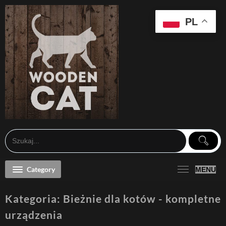
Skip
to
content
PL
Category
MENU
Kategoria:
Bieżnie dla kotów - kompletne
urządzenia